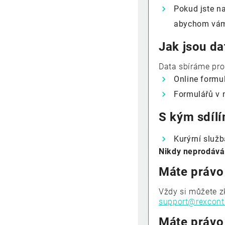
Pokud jste n
abychom vám 
Jak jsou da
Data sbíráme pro
Online formu
Formulářů v 
S kým sdíl
Kurýrní služ
Nikdy neprodává
Máte právo
Vždy si můžete zk
support@rexcont
Máte právo 