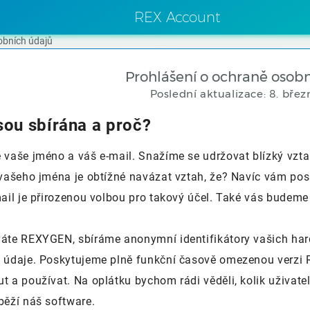
REX Account
obních údajů
Prohlášení o ochraně osob
Poslední aktualizace: 8. bře
sou sbírána a proč?
 vaše jméno a váš e-mail. Snažíme se udržovat blízký vztah
 vašeho jména je obtížné navázat vztah, že? Navíc vám pos
ail je přirozenou volbou pro takový účel. Také vás budeme
áte REXYGEN, sbíráme anonymní identifikátory vašich hard
 údaje. Poskytujeme plně funkční časově omezenou verzi R
 a používat. Na oplátku bychom rádi věděli, kolik uživate
běží náš software.